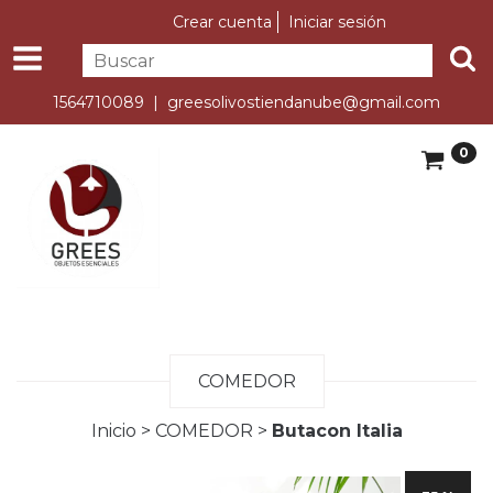
Crear cuenta
Iniciar sesión
1564710089 |
greesolivostiendanube@gmail.com
0
COMEDOR
Inicio
>
COMEDOR
>
Butacon Italia