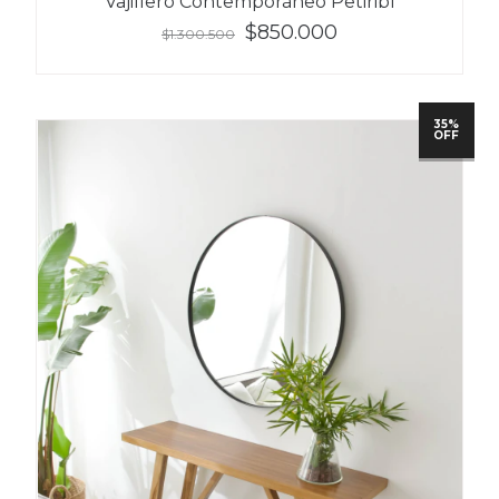
Vajillero Contemporáneo Petiribí
$850.000
$1.300.500
35%
OFF