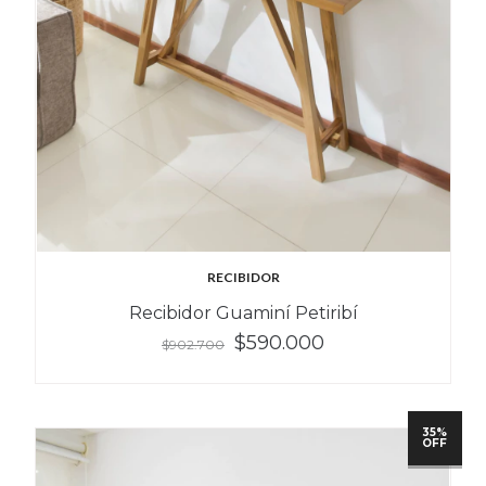
RECIBIDOR
Recibidor Guaminí Petiribí
$590.000
$902.700
35%
OFF