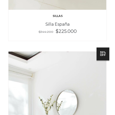
SILLAS
Silla España
$225.000
$344.200
35%
OFF