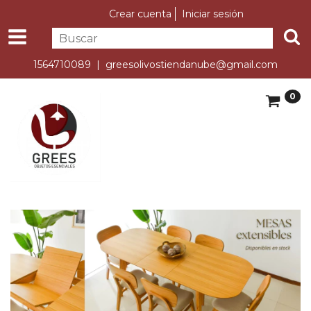
Crear cuenta
Iniciar sesión
1564710089 |
greesolivostiendanube@gmail.com
0